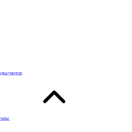
одка+мотор
торы