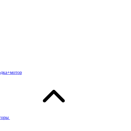
одка+мотор
торы