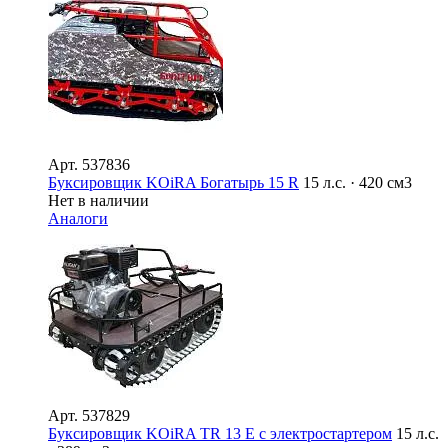
Арт.
537836
Буксировщик KOiRA Богатырь 15 R
15 л.с. · 420 см3
Нет в наличии
Аналоги
Арт.
537829
Буксировщик KOiRA TR 13 Е с электростартером
15 л.с.