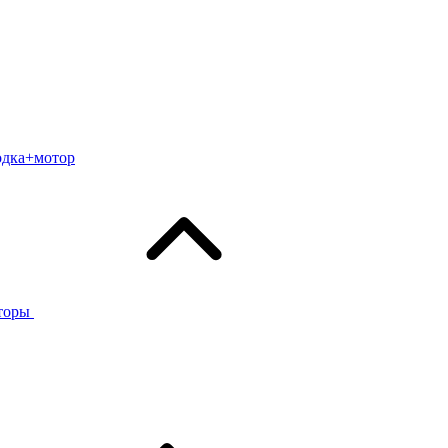
одка+мотор
торы